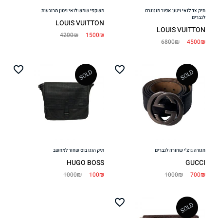
תיק צד לואי ויטון אפור מונוגרם
משקפי שמש לואי ויטון מרובעות
לגברים
LOUIS VUITTON
LOUIS VUITTON
4200₪
1500₪
6800₪
4500₪
SOLD
SOLD
Add
Add
to
to
ishlist
wishlist
חגורה גוצ'י שחורה לגברים
תיק הוגו בוס שחור למחשב
HUGO BOSS
GUCCI
1000₪
100₪
1000₪
700₪
SOLD
Add
to