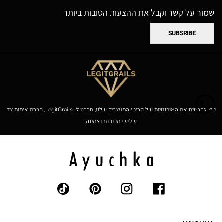
Pretty Ballerinas
שמור על קשר וקבל את ההצעות הטובות ביותר
Proenza Schouler
SUBSRIBE
Rachel Zoe
Rene Caovilla
Roberto Cavalli
Rochas
כדי להבטיח את האותנטיות של פריטי המעצבים שלנו, חברנו ל- LegitGrails, חברת אימות צד
Roger Vivien
שלישי מכובדת ואמינה
Rousseau
Salvatore Ferragamo
Sandro
See by Chloé
Stella McCartney
Stephane Kelian