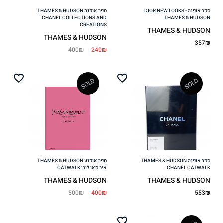
ספר אופנה DIOR NEW LOOKS -
ספר אופנה THAMES & HUDSON
CHANEL COLLECTIONS AND
THAMES & HUDSON
CREATIONS
THAMES & HUDSON
THAMES & HUDSON
357₪
400₪
240₪
SOLD
SOLD
Add
Add
to
to
ishlist
wishlist
ספר אופנה THAMES & HUDSON
ספר אופנע THAMES & HUDSON
CHANEL CATWALK
איב סאו לורן CATWALK
THAMES & HUDSON
THAMES & HUDSON
500₪
400₪
553₪