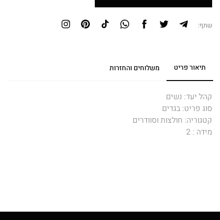
to
Ayuchka
wishlist
שתף:
תיאור פריט
משלוחים והחזרות
קהל יעד
:
נשים
סוג פריט
:
בגדים
קטגוריה
:
חולצות וסוודרים
מידה
:
2