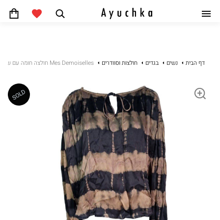
חפש
סל
קניות
+972 54-5522775
דף הבית
נשים
בגדים
חולצות וסוודרים
Mes Demoiselles חולצה חומה עם שרוולים
התחבר
SOLD
מה חדש
מותגים
נשים
גברים