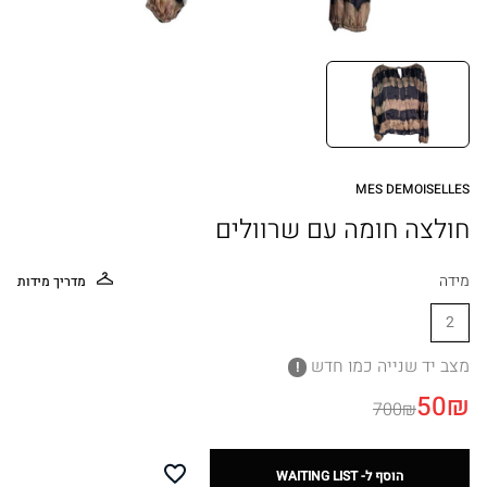
חדש לא נלבש
מתנות
SALE
MES DEMOISELLES
חולצה חומה עם שרוולים
SELL YOUR ITEM
מידה
מדריך מידות
How can we help you?
2
Whatsapp
mail
מצב יד שנייה כמו חדש
!
50₪
054-5522775
700₪
Working hours
10:00 - 17:00 Sunday-Thursday
הוסף ל- WAITING LIST
Add